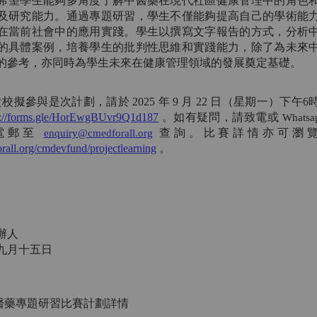
希望學生能夠多角度了解中醫藥在現代社區健康管理中的角色
及研究能力。通過專題研習，學生不僅能夠提高自己的學術能
在當前社會中的應用實踐。學生以撰寫文字報告的方式，分析
的具體案例，培養學生的批判性思維和實踐能力，除了為未來
的參考，亦同時為學生未來在健康管理領域的發展奠定基礎。
貴校擬參與是次計劃，請於 2025 年 9 月 22 日（星期一）下午
s://forms.gle/HorEwgBUvr9Q1d187
。如有疑問，請致電或
Whatsa
電郵至
查詢。比賽詳情亦可瀏
enquiry@cmedforall.org
orall.org/cmdevfund/projectlearning
。
辦人
九月十五日
中醫藥專題研習比賽計劃詳情