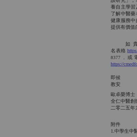
談研究」，
養自主學習
了解中醫藥
健康服務中
提供有價值
如 
名表格
http
或
8377
，
https://cmedf
即候
教安
歐卓榮博士
全仁中醫創
二零二五年
附件
1.中學生