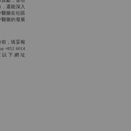
和貢獻，並培
力，還能深入
中醫藥在社區
中醫藥的發展
6時前，填妥報
pp +852 6014
覽以下網址