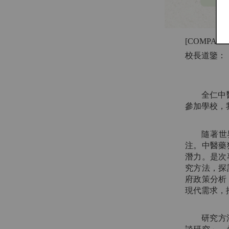
[COMPANY
校長道鑒：
全仁中
參加學校，
隨著世
注。中醫藥
潛力。是次
究方法，探
府政策分析
現代需求，
研究方